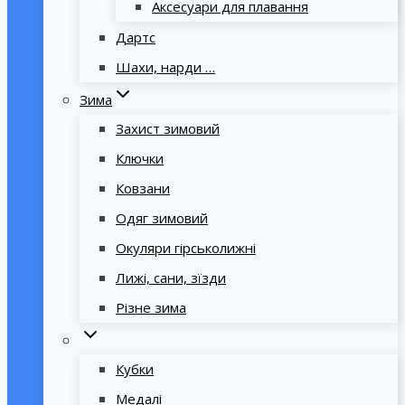
Аксесуари для плавання
Дартс
Шахи, нарди …
Зима
Захист зимовий
Ключки
Ковзани
Одяг зимовий
Окуляри гірськолижні
Лижі, сани, зїзди
Різне зима
Кубки
Медалі