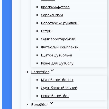
Кросівки-футзал
Сороканіжки
Воротарські рукавиці
Гетри
Одяг воротарський
Футбольні комплекти
Щитки футбольні
Різне для футболу
Баскетбол
М’ячі баскетбольні
Одяг баскетбольний
Різне баскетбол
Волейбол