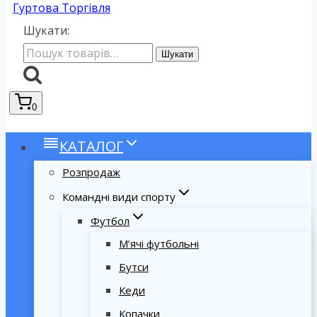
Гуртова Торгівля
Шукати:
Шукати
0
КАТАЛОГ
Розпродаж
Командні види спорту
Футбол
М’ячі футбольні
Бутси
Кеди
Копачки