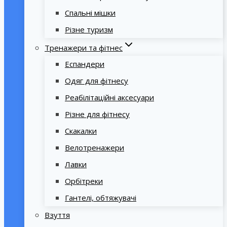
Спальні мішки
Різне туризм
Тренажери та фітнес
Еспандери
Одяг для фітнесу
Реабілітаційні аксесуари
Різне для фітнесу
Скакалки
Велотренажери
Лавки
Орбітреки
Гантелі, обтяжувачі
Взуття