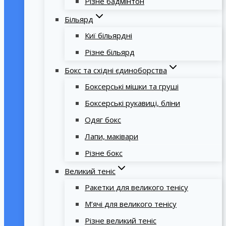
Різне бадмінтон
Більярд
Киї більярдні
Різне більярд
Бокс та східні єдиноборства
Боксерські мішки та груші
Боксерські рукавиці, бліни
Одяг бокс
Лапи, маківари
Різне бокс
Великий теніс
Ракетки для великого тенісу
М’ячі для великого тенісу
Різне великий теніс