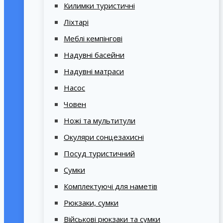
Килимки туристичні
Ліхтарі
Меблі кемпінгові
Надувні басейни
Надувні матраси
Насос
Човен
Ножі та мультитули
Окуляри сонцезахисні
Посуд туристичний
Сумки
Комплектуючі для наметів
Рюкзаки, сумки
Військові рюкзаки та сумки