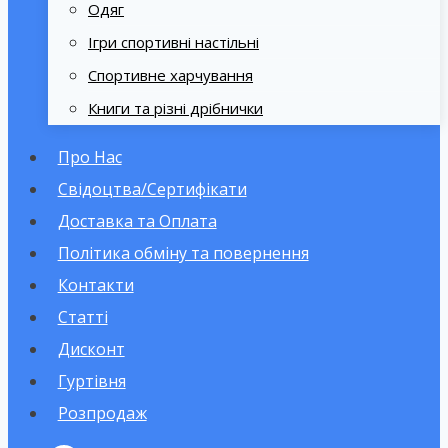
Одяг
Ігри спортивні настільні
Спортивне харчування
Книги та різні дрібнички
Про Нас
Свідоцтва/Сертифікати
Доставка та Оплата
Політика обміну та повернення
Контакти
Статті
Дисконт
Гуртівня
Розпродаж