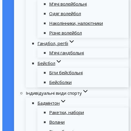
М’ячі волейбольні
Одяг волейбол
Наколінники, налокітники
Різне волейбол
Гандбол, регбі
М’ячі гандбольні
Бейсбол
Біти бейсбольні
Бейсболки
Індивідуальні види спорту
Бадмінтон
Ракетки, набори
Волани