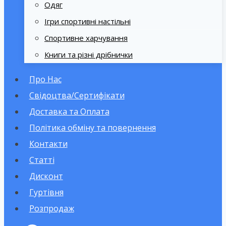
Одяг
Ігри спортивні настільні
Спортивне харчування
Книги та різні дрібнички
Про Нас
Свідоцтва/Сертифікати
Доставка та Оплата
Політика обміну та повернення
Контакти
Статті
Дисконт
Гуртівня
Розпродаж