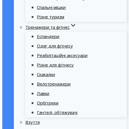
Спальні мішки
Різне туризм
Тренажери та фітнес
Еспандери
Одяг для фітнесу
Реабілітаційні аксесуари
Різне для фітнесу
Скакалки
Велотренажери
Лавки
Орбітреки
Гантелі, обтяжувачі
Взуття