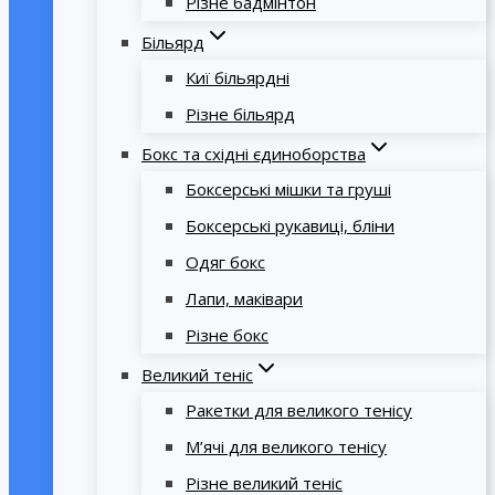
Різне бадмінтон
Більярд
Киї більярдні
Різне більярд
Бокс та східні єдиноборства
Боксерські мішки та груші
Боксерські рукавиці, бліни
Одяг бокс
Лапи, маківари
Різне бокс
Великий теніс
Ракетки для великого тенісу
М’ячі для великого тенісу
Різне великий теніс