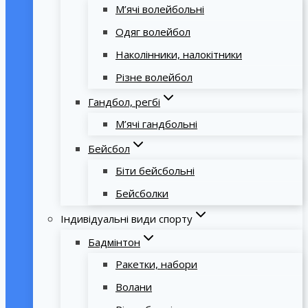
М’ячі волейбольні
Одяг волейбол
Наколінники, налокітники
Різне волейбол
Гандбол, регбі
М’ячі гандбольні
Бейсбол
Біти бейсбольні
Бейсболки
Індивідуальні види спорту
Бадмінтон
Ракетки, набори
Волани