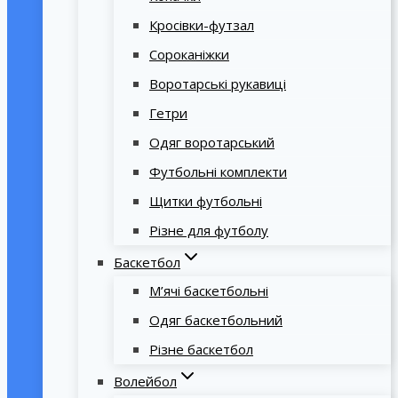
Кросівки-футзал
Сороканіжки
Воротарські рукавиці
Гетри
Одяг воротарський
Футбольні комплекти
Щитки футбольні
Різне для футболу
Баскетбол
М’ячі баскетбольні
Одяг баскетбольний
Різне баскетбол
Волейбол