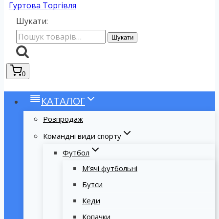
Гуртова Торгівля
Шукати:
Шукати
0
КАТАЛОГ
Розпродаж
Командні види спорту
Футбол
М’ячі футбольні
Бутси
Кеди
Копачки