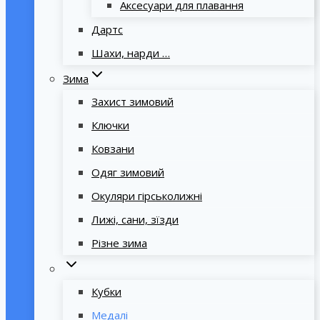
Аксесуари для плавання
Дартс
Шахи, нарди …
Зима
Захист зимовий
Ключки
Ковзани
Одяг зимовий
Окуляри гірськолижні
Лижі, сани, зїзди
Різне зима
Кубки
Медалі