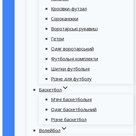
Кросівки-футзал
Сороканіжки
Воротарські рукавиці
Гетри
Одяг воротарський
Футбольні комплекти
Щитки футбольні
Різне для футболу
Баскетбол
М’ячі баскетбольні
Одяг баскетбольний
Різне баскетбол
Волейбол