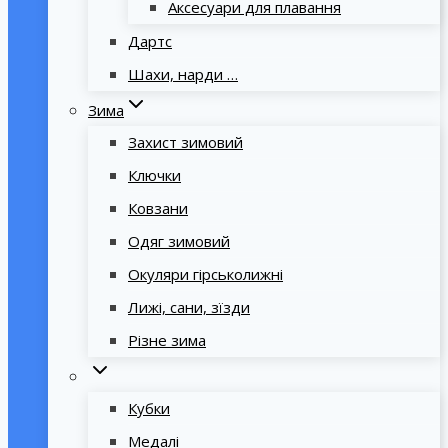
Аксесуари для плавання
Дартс
Шахи, нарди …
Зима
Захист зимовий
Ключки
Ковзани
Одяг зимовий
Окуляри гірськолижні
Лижі, сани, зїзди
Різне зима
Кубки
Медалі