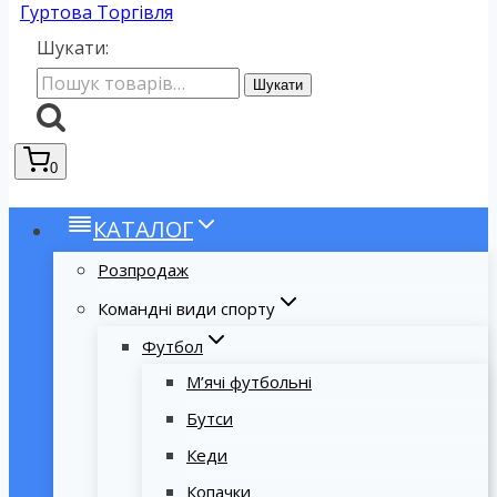
Гуртова Торгівля
Шукати:
Шукати
0
КАТАЛОГ
Розпродаж
Командні види спорту
Футбол
М’ячі футбольні
Бутси
Кеди
Копачки