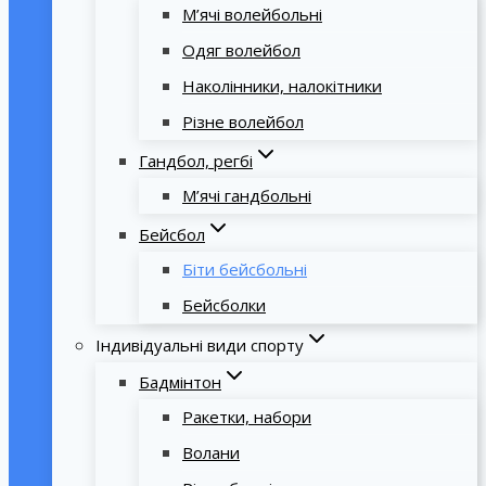
М’ячі волейбольні
Одяг волейбол
Наколінники, налокітники
Різне волейбол
Гандбол, регбі
М’ячі гандбольні
Бейсбол
Біти бейсбольні
Бейсболки
Індивідуальні види спорту
Бадмінтон
Ракетки, набори
Волани