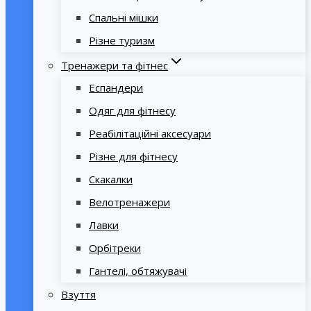
Спальні мішки
Різне туризм
Тренажери та фітнес
Еспандери
Одяг для фітнесу
Реабілітаційні аксесуари
Різне для фітнесу
Скакалки
Велотренажери
Лавки
Орбітреки
Гантелі, обтяжувачі
Взуття