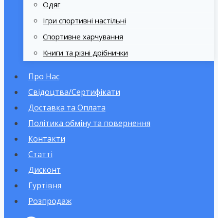
Одяг
Ігри спортивні настільні
Спортивне харчування
Книги та різні дрібнички
Про Нас
Свідоцтва/Сертифікати
Доставка та Оплата
Політика обміну та повернення
Контакти
Статті
Дисконт
Гуртівня
Розпродаж