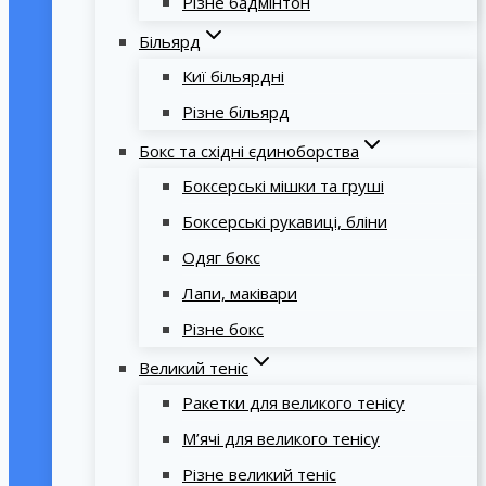
Різне бадмінтон
Більярд
Киї більярдні
Різне більярд
Бокс та східні єдиноборства
Боксерські мішки та груші
Боксерські рукавиці, бліни
Одяг бокс
Лапи, маківари
Різне бокс
Великий теніс
Ракетки для великого тенісу
М’ячі для великого тенісу
Різне великий теніс