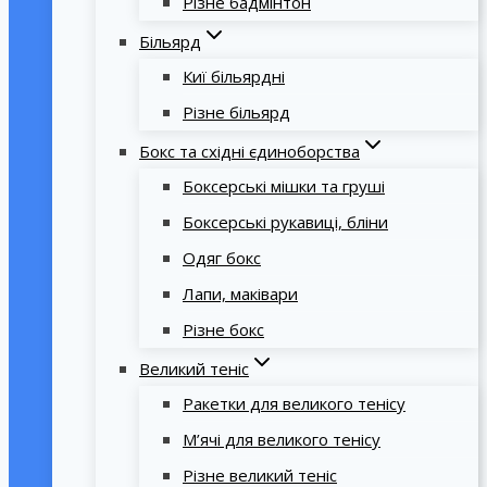
Різне бадмінтон
Більярд
Киї більярдні
Різне більярд
Бокс та східні єдиноборства
Боксерські мішки та груші
Боксерські рукавиці, бліни
Одяг бокс
Лапи, маківари
Різне бокс
Великий теніс
Ракетки для великого тенісу
М’ячі для великого тенісу
Різне великий теніс