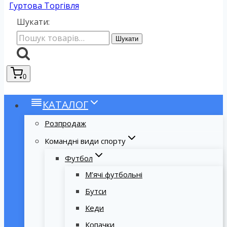
Гуртова Торгівля
Шукати:
Шукати
0
КАТАЛОГ
Розпродаж
Командні види спорту
Футбол
М’ячі футбольні
Бутси
Кеди
Копачки