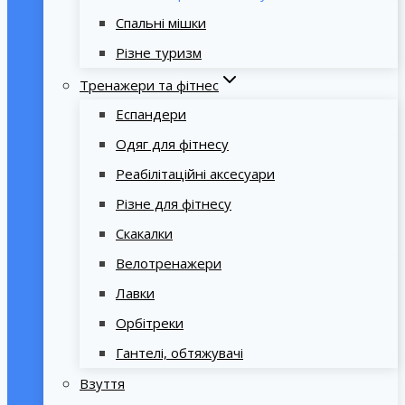
Спальні мішки
Різне туризм
Тренажери та фітнес
Еспандери
Одяг для фітнесу
Реабілітаційні аксесуари
Різне для фітнесу
Скакалки
Велотренажери
Лавки
Орбітреки
Гантелі, обтяжувачі
Взуття