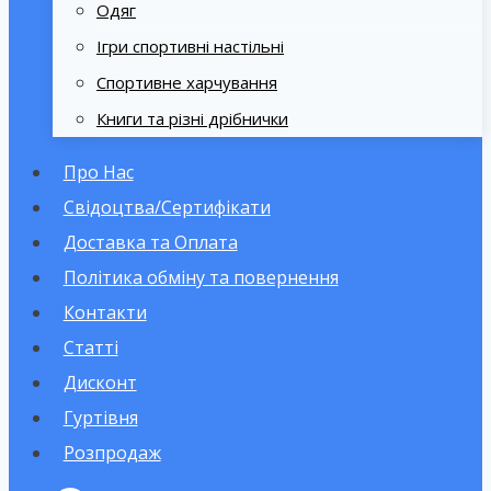
Одяг
Ігри спортивні настільні
Спортивне харчування
Книги та різні дрібнички
Про Нас
Свідоцтва/Сертифікати
Доставка та Оплата
Політика обміну та повернення
Контакти
Статті
Дисконт
Гуртівня
Розпродаж