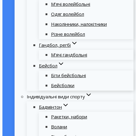
М’ячі волейбольні
Одяг волейбол
Наколінники, налокітники
Різне волейбол
Гандбол, регбі
М’ячі гандбольні
Бейсбол
Біти бейсбольні
Бейсболки
Індивідуальні види спорту
Бадмінтон
Ракетки, набори
Волани