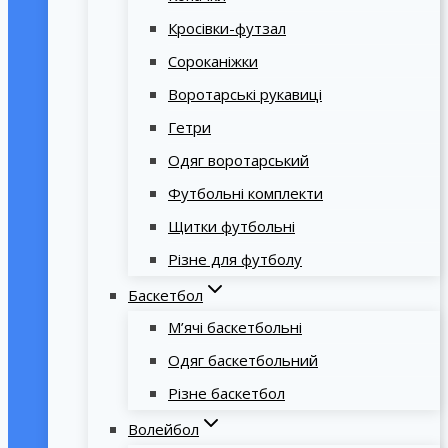
Кросівки-футзал
Сороканіжки
Воротарські рукавиці
Гетри
Одяг воротарський
Футбольні комплекти
Щитки футбольні
Різне для футболу
Баскетбол
М’ячі баскетбольні
Одяг баскетбольний
Різне баскетбол
Волейбол