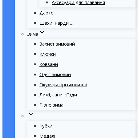
Аксесуари для плавання
Дартс
Шахи, нарди …
Зима
Захист зимовий
Ключки
Ковзани
Одяг зимовий
Окуляри гірськолижні
Лижі, сани, зїзди
Різне зима
Кубки
Медалі