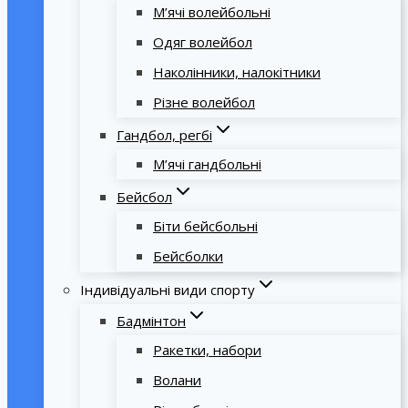
М’ячі волейбольні
Одяг волейбол
Наколінники, налокітники
Різне волейбол
Гандбол, регбі
М’ячі гандбольні
Бейсбол
Біти бейсбольні
Бейсболки
Індивідуальні види спорту
Бадмінтон
Ракетки, набори
Волани