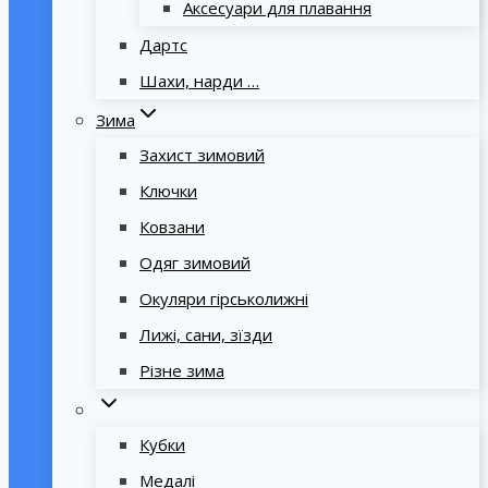
Аксесуари для плавання
Дартс
Шахи, нарди …
Зима
Захист зимовий
Ключки
Ковзани
Одяг зимовий
Окуляри гірськолижні
Лижі, сани, зїзди
Різне зима
Кубки
Медалі