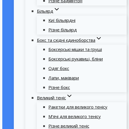
Різне бадмінтон
Більярд
Киї більярдні
Різне більярд
Бокс та східні єдиноборства
Боксерські мішки та груші
Боксерські рукавиці, бліни
Одяг бокс
Лапи, маківари
Різне бокс
Великий теніс
Ракетки для великого тенісу
М’ячі для великого тенісу
Різне великий теніс