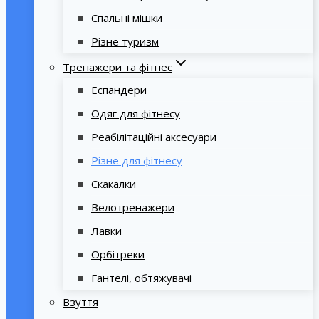
Спальні мішки
Різне туризм
Тренажери та фітнес
Еспандери
Одяг для фітнесу
Реабілітаційні аксесуари
Різне для фітнесу
Скакалки
Велотренажери
Лавки
Орбітреки
Гантелі, обтяжувачі
Взуття