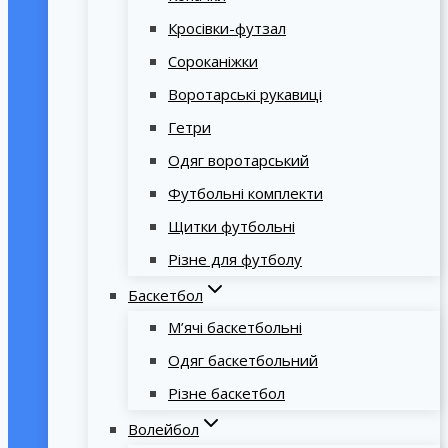
Кросівки-футзал
Сороканіжки
Воротарські рукавиці
Гетри
Одяг воротарський
Футбольні комплекти
Щитки футбольні
Різне для футболу
Баскетбол
М’ячі баскетбольні
Одяг баскетбольний
Різне баскетбол
Волейбол