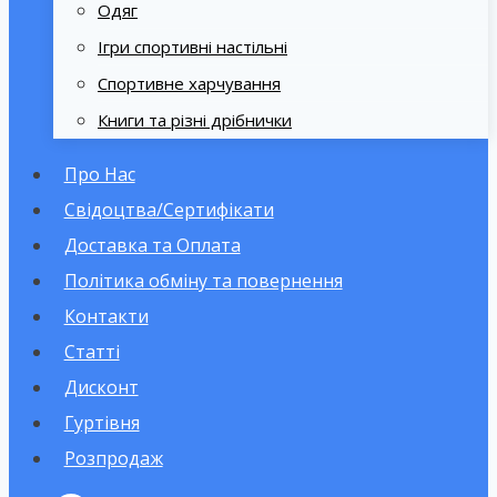
Одяг
Ігри спортивні настільні
Спортивне харчування
Книги та різні дрібнички
Про Нас
Свідоцтва/Сертифікати
Доставка та Оплата
Політика обміну та повернення
Контакти
Статті
Дисконт
Гуртівня
Розпродаж