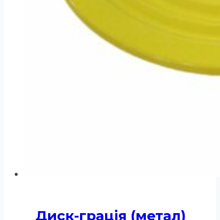
Диск-грація (метал)