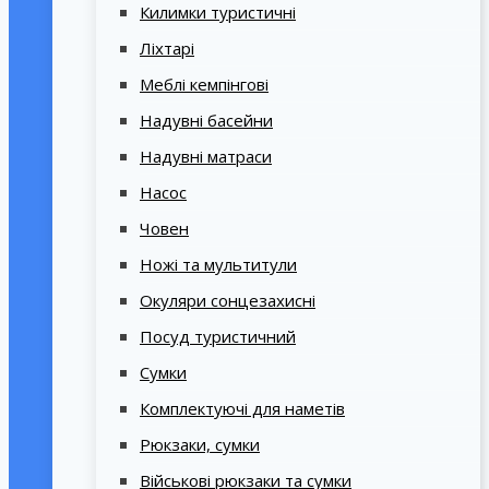
Килимки туристичні
Ліхтарі
Меблі кемпінгові
Надувні басейни
Надувні матраси
Насос
Човен
Ножі та мультитули
Окуляри сонцезахисні
Посуд туристичний
Сумки
Комплектуючі для наметів
Рюкзаки, сумки
Військові рюкзаки та сумки