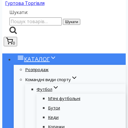
Гуртова Торгівля
Шукати:
Шукати
0
КАТАЛОГ
Розпродаж
Командні види спорту
Футбол
М’ячі футбольні
Бутси
Кеди
Копачки