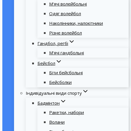
М’ячі волейбольні
Одяг волейбол
Наколінники, налокітники
Різне волейбол
Гандбол, регбі
М’ячі гандбольні
Бейсбол
Біти бейсбольні
Бейсболки
Індивідуальні види спорту
Бадмінтон
Ракетки, набори
Волани