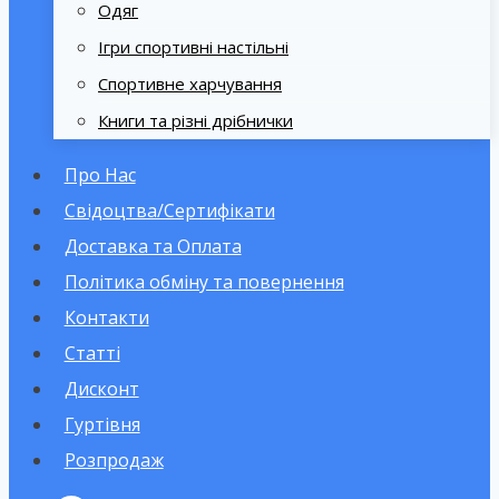
Одяг
Ігри спортивні настільні
Спортивне харчування
Книги та різні дрібнички
Про Нас
Свідоцтва/Сертифікати
Доставка та Оплата
Політика обміну та повернення
Контакти
Статті
Дисконт
Гуртівня
Розпродаж