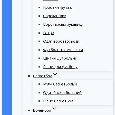
Кросівки-футзал
Сороканіжки
Воротарські рукавиці
Гетри
Одяг воротарський
Футбольні комплекти
Щитки футбольні
Різне для футболу
Баскетбол
М’ячі баскетбольні
Одяг баскетбольний
Різне баскетбол
Волейбол