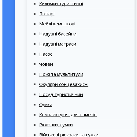
Килимки туристичні
Ліхтарі
Меблі кемпінгові
Надувні басейни
Надувні матраси
Насос
Човен
Ножі та мультитули
Окуляри сонцезахисні
Посуд туристичний
Сумки
Комплектуючі для наметів
Рюкзаки, сумки
Військові рюкзаки та сумки