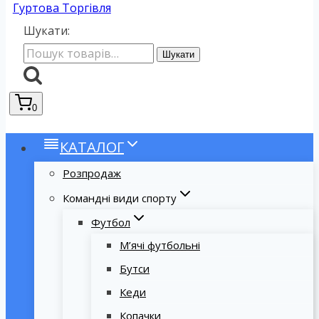
Гуртова Торгівля
Шукати:
Шукати
0
КАТАЛОГ
Розпродаж
Командні види спорту
Футбол
М’ячі футбольні
Бутси
Кеди
Копачки