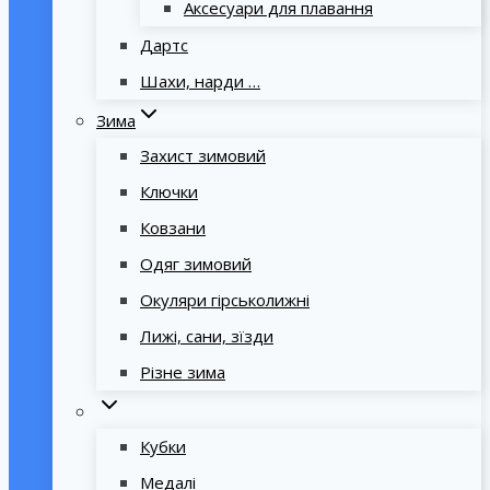
Аксесуари для плавання
Дартс
Шахи, нарди …
Зима
Захист зимовий
Ключки
Ковзани
Одяг зимовий
Окуляри гірськолижні
Лижі, сани, зїзди
Різне зима
Кубки
Медалі