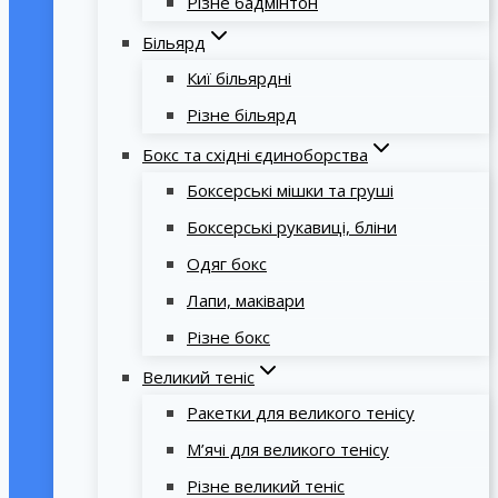
Різне бадмінтон
Більярд
Киї більярдні
Різне більярд
Бокс та східні єдиноборства
Боксерські мішки та груші
Боксерські рукавиці, бліни
Одяг бокс
Лапи, маківари
Різне бокс
Великий теніс
Ракетки для великого тенісу
М’ячі для великого тенісу
Різне великий теніс