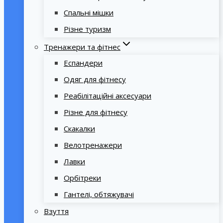
Спальні мішки
Різне туризм
Тренажери та фітнес
Еспандери
Одяг для фітнесу
Реабілітаційні аксесуари
Різне для фітнесу
Скакалки
Велотренажери
Лавки
Орбітреки
Гантелі, обтяжувачі
Взуття