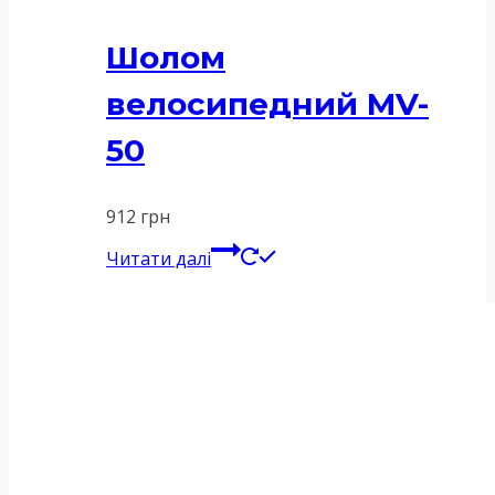
Шолом
велосипедний MV-
50
912
грн
Читати далі