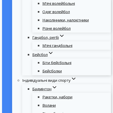
М’ячі волейбольні
Одяг волейбол
Наколінники, налокітники
Різне волейбол
Гандбол, регбі
М’ячі гандбольні
Бейсбол
Біти бейсбольні
Бейсболки
Індивідуальні види спорту
Бадмінтон
Ракетки, набори
Волани