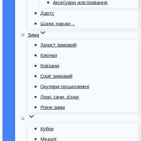
Аксесуари для плавання
Дартс
Шахи, нарди …
Зима
Захист зимовий
Ключки
Ковзани
Одяг зимовий
Окуляри гірськолижні
Лижі, сани, зїзди
Різне зима
Кубки
Медалі