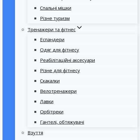
Спальні мішки
Різне туризм
Тренажери та фітнес
Еспандери
Одяг для фітнесу
Реабілітаційні аксесуари
Різне для фітнесу
Скакалки
Велотренажери
Лавки
Орбітреки
Гантелі, обтяжувачі
Взуття