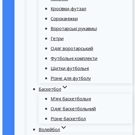
Кросівки-футзал
Сороканіжки
Воротарські рукавиці
Гетри
Одяг воротарський
Футбольні комплекти
Щитки футбольні
Різне для футболу
Баскетбол
М’ячі баскетбольні
Одяг баскетбольний
Різне баскетбол
Волейбол