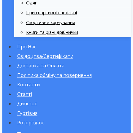
Одяг
Ігри спортивні настільні
Спортивне харчування
Книги та різні дрібнички
Про Нас
Свідоцтва/Сертифікати
Доставка та Оплата
Політика обміну та повернення
Контакти
Статті
Дисконт
Гуртівня
Розпродаж