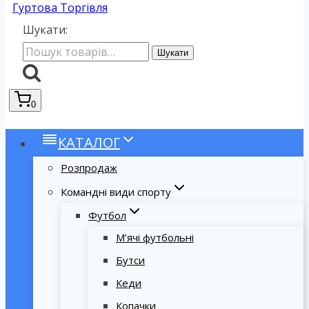
Гуртова Торгівля
Шукати:
Шукати
0
КАТАЛОГ
Розпродаж
Командні види спорту
Футбол
М’ячі футбольні
Бутси
Кеди
Копачки