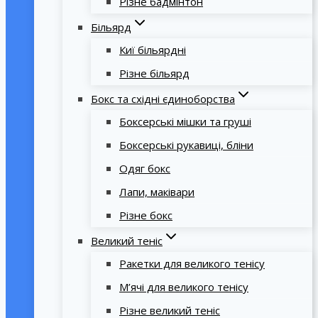
Різне бадмінтон
Більярд
Киї більярдні
Різне більярд
Бокс та східні єдиноборства
Боксерські мішки та груші
Боксерські рукавиці, бліни
Одяг бокс
Лапи, маківари
Різне бокс
Великий теніс
Ракетки для великого тенісу
М’ячі для великого тенісу
Різне великий теніс